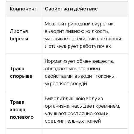
Компонент
Свойства и действие
Мощный природный диуретик,
Листья
выводит лишнюю жидкость,
берёзы
уменьшает отёки, очищает кровь
и стимулирует работу почек
Нормализует обмен веществ,
Трава
обладает мочегонными
спорыша
свойствами, выводит токсины,
укрепляет сосуды
Выводит лишнюю воду из
Трава
организма, насыщает кремнием,
хвоща
улучшает состояние кожи и
полевого
соединительных тканей