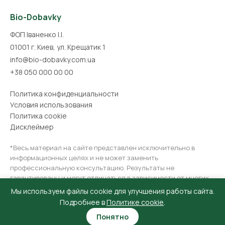
Bio-Dobavky
ФОП Іваненко І.І.
01001 г. Киев, ул. Крещатик 1
info@bio-dobavky.com.ua
+38 050 000 00 00
Политика конфиденциальности
Условия использования
Политика cookie
Дисклеймер
*Весь материал на сайте представлен исключительно в
информационных целях и не может заменить
профессиональную консультацию. Результаты не
гарантированы и могут отличаться в зависимости от многих
факторов. Перед использованием рекомендуется
Мы используем файлы cookie для улучшения работы сайта.
консультация врача.
Подробнее в
Политике cookie
.
Понятно